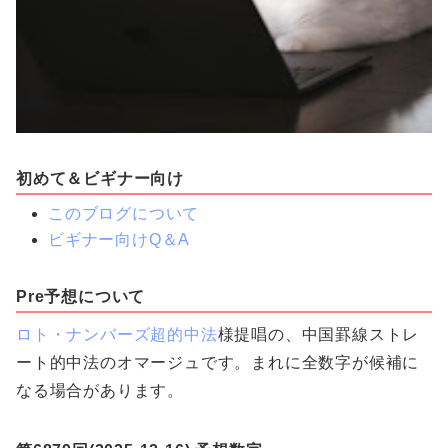
初めて＆ビギナー向け
このブログについて
ビギナー向けQ＆A
Pre予想について
ロト・ナンバーズ超的中法
様提唱の、中国罫線ストレ
ート的中法のオマージュです。まれに全数字が候補に
なる場合があります。