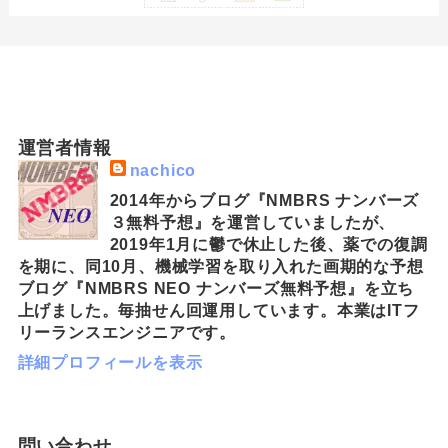
運営者情報
nachico
2014年からブログ『NMBRS ナンバーズ
３無料予想』を運営していましたが、
2019年1月に鬱で休止した後、薬での復調
を期に、同10月、機械学習を取り入れた画期的な予想
ブログ『NMBRS NEO ナンバーズ無料予想』を立ち
上げました。毎抽せん回運用しています。本業はITフ
リーランスエンジニアです。
詳細プロフィールを表示
問い合わせ