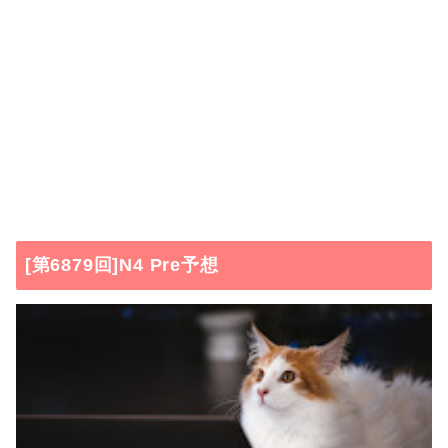
[第6879回]N4 Pre予想