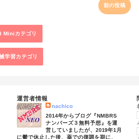
前の投稿
3 Miniカテゴリ
械学習カテゴリ
運営者情報
nachico
2014年からブログ『NMBRS
ナンバーズ３無料予想』を運
営していましたが、2019年1月
に鬱で休止した後、薬での復調を期に、