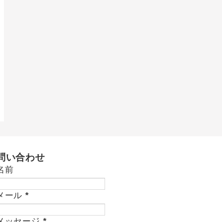
問い合わせ
名前
メール
*
メッセージ
*