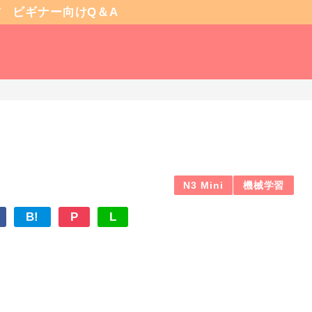
信
ビギナー向けQ＆A
N3 Mini
機械学習
B!
P
L