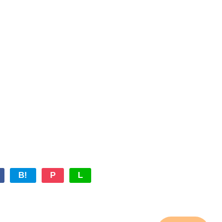
B!
P
L