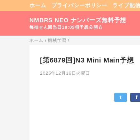
ホーム
プライバシーポリシー
ライブ配
NMBRS NEO ナンバーズ無料予想
毎抽せん回当日18:05頃予想公開☆
ホーム
/
機械学習
/
[第6879回]N3 Mini Main予想
2025年12月16日火曜日
t
f