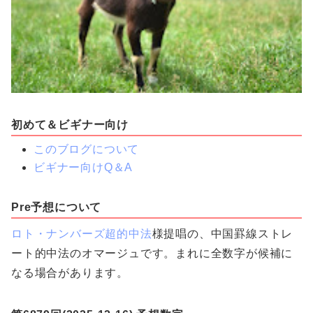
初めて＆ビギナー向け
このブログについて
ビギナー向けQ＆A
Pre予想について
ロト・ナンバーズ超的中法
様提唱の、中国罫線ストレ
ート的中法のオマージュです。まれに全数字が候補に
なる場合があります。