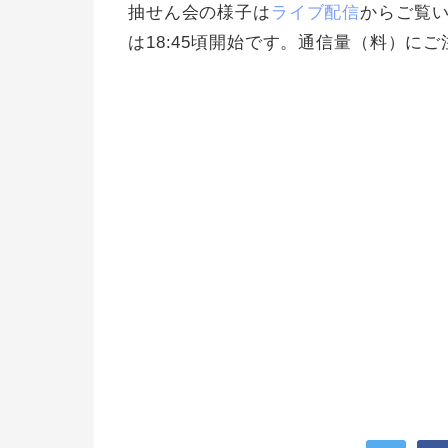
抽せん会の様子は
ライブ配信
からご覧い
は18:45頃開始です。通信量（料）に