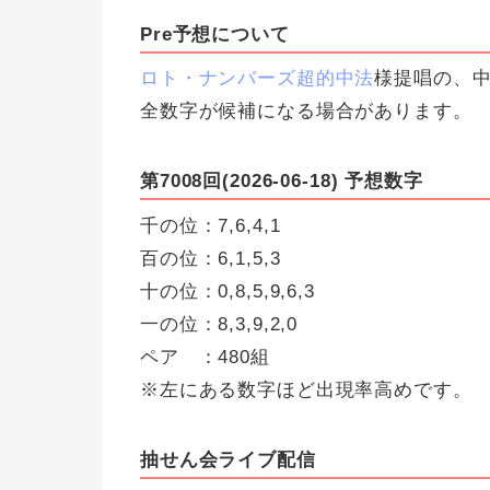
Pre予想について
ロト・ナンバーズ超的中法
様提唱の、
全数字が候補になる場合があります。
第7008回(2026-06-18) 予想数字
千の位：7,6,4,1
百の位：6,1,5,3
十の位：0,8,5,9,6,3
一の位：8,3,9,2,0
ペア ：480組
※左にある数字ほど出現率高めです。
抽せん会ライブ配信