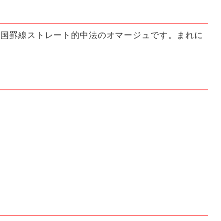
中国罫線ストレート的中法のオマージュです。まれに