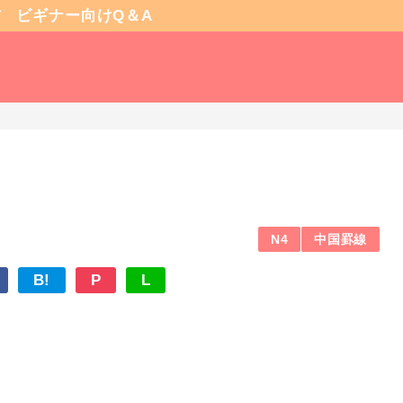
信
ビギナー向けQ＆A
N4
中国罫線
B!
P
L