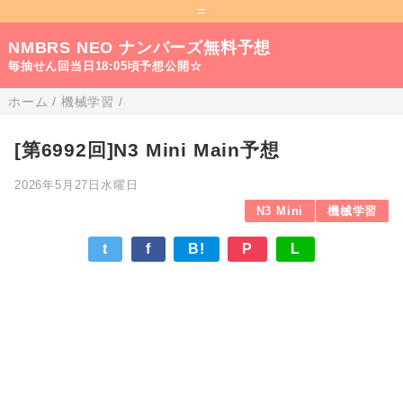
=
NMBRS NEO ナンバーズ無料予想
毎抽せん回当日18:05頃予想公開☆
ホーム
/
機械学習
/
[第6992回]N3 Mini Main予想
2026年5月27日水曜日
N3 Mini
機械学習
t
f
B!
P
L