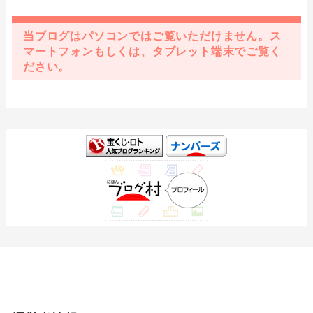
当ブログはパソコンではご覧いただけません。ス
マートフォンもしくは、タブレット端末でご覧く
ださい。