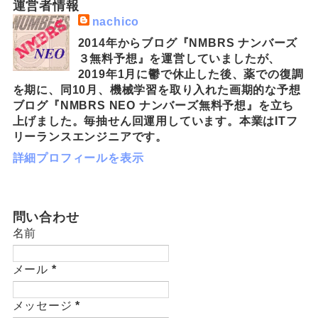
運営者情報
nachico
2014年からブログ『NMBRS ナンバーズ
３無料予想』を運営していましたが、
2019年1月に鬱で休止した後、薬での復調
を期に、同10月、機械学習を取り入れた画期的な予想
ブログ『NMBRS NEO ナンバーズ無料予想』を立ち
上げました。毎抽せん回運用しています。本業はITフ
リーランスエンジニアです。
詳細プロフィールを表示
問い合わせ
名前
メール
*
メッセージ
*