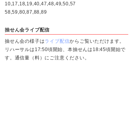
10,17,18,19,40,47,48,49,50,57
58,59,80,87,88,89
抽せん会ライブ配信
抽せん会の様子は
ライブ配信
からご覧いただけます。
リハーサルは17:50頃開始、本抽せんは18:45頃開始で
す。通信量（料）にご注意ください。