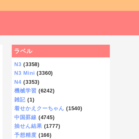
ラベル
N3
(3358)
N3 Mini
(3360)
N4
(3353)
機械学習
(6242)
雑記
(1)
着せかえクーちゃん
(1540)
中国罫線
(4745)
抽せん結果
(1777)
予想精度
(166)