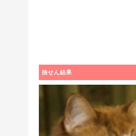
抽せん結果