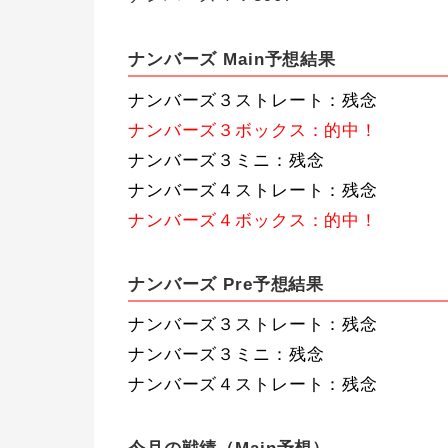
ナンバーズ Main予想結果
ナンバーズ３ストレート：残念
ナンバーズ３ボックス：的中！
ナンバーズ３ミニ：残念
ナンバーズ４ストレート：残念
ナンバーズ４ボックス：的中！
ナンバーズ Pre予想結果
ナンバーズ３ストレート：残念
ナンバーズ３ミニ：残念
ナンバーズ４ストレート：残念