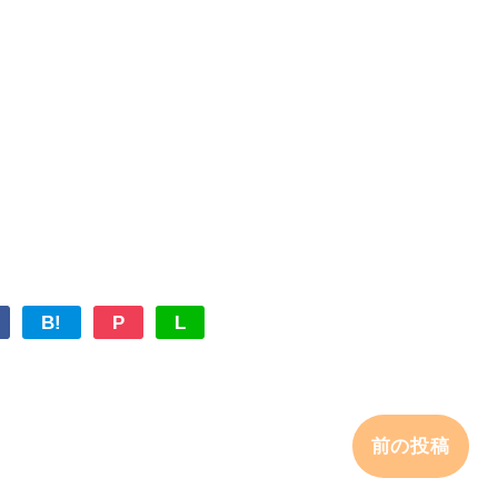
B!
P
L
前の投稿