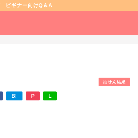
信
ビギナー向けQ＆A
抽せん結果
B!
P
L