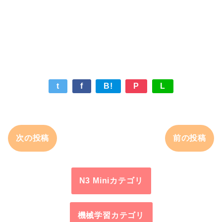
t
f
B!
P
L
次の投稿
前の投稿
N3 Miniカテゴリ
機械学習カテゴリ