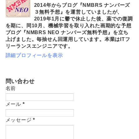
2014年からブログ『NMBRS ナンバーズ
３無料予想』を運営していましたが、
2019年1月に鬱で休止した後、薬での復調
を期に、同10月、機械学習を取り入れた画期的な予想
ブログ『NMBRS NEO ナンバーズ無料予想』を立ち
上げました。毎抽せん回運用しています。本業はITフ
リーランスエンジニアです。
詳細プロフィールを表示
問い合わせ
名前
メール
*
メッセージ
*