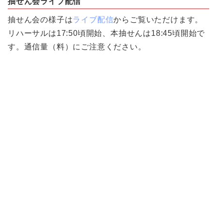
抽せん会ライブ配信
抽せん会の様子は
ライブ配信
からご覧いただけます。
リハーサルは17:50頃開始、本抽せんは18:45頃開始で
す。通信量（料）にご注意ください。