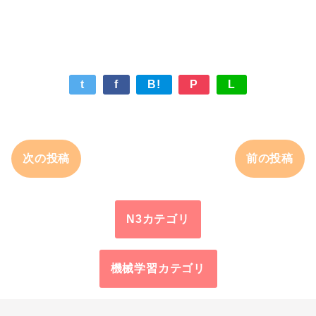
t
f
B!
P
L
次の投稿
前の投稿
N3カテゴリ
機械学習カテゴリ