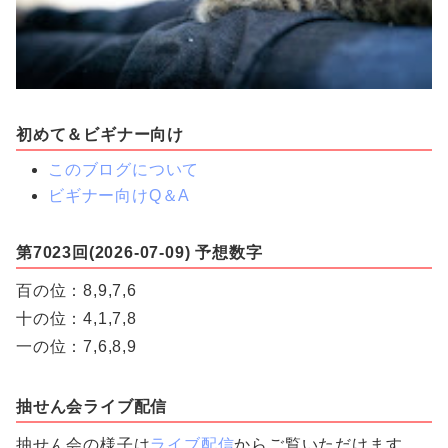
初めて＆ビギナー向け
このブログについて
ビギナー向けQ＆A
第7023回(2026-07-09) 予想数字
百の位：8,9,7,6
十の位：4,1,7,8
一の位：7,6,8,9
抽せん会ライブ配信
抽せん会の様子は
ライブ配信
からご覧いただけます。