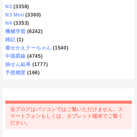
N3
(3358)
N3 Mini
(3360)
N4
(3353)
機械学習
(6242)
雑記
(1)
着せかえクーちゃん
(1540)
中国罫線
(4745)
抽せん結果
(1777)
予想精度
(166)
当ブログはパソコンではご覧いただけません。ス
マートフォンもしくは、タブレット端末でご覧く
ださい。