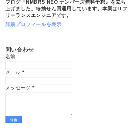
ブログ『NMBRS NEO ナンバーズ無料予想』を立ち
上げました。毎抽せん回運用しています。本業はITフ
リーランスエンジニアです。
詳細プロフィールを表示
問い合わせ
名前
メール
*
メッセージ
*