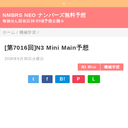
=
NMBRS NEO ナンバーズ無料予想
毎抽せん回当日18:05頃予想公開☆
ホーム
/
機械学習
/
[第7016回]N3 Mini Main予想
2026年6月30日火曜日
N3 Mini
機械学習
t
f
B!
P
L