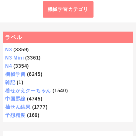
機械学習カテゴリ
ラベル
N3
(3359)
N3 Mini
(3361)
N4
(3354)
機械学習
(6245)
雑記
(1)
着せかえクーちゃん
(1540)
中国罫線
(4745)
抽せん結果
(1777)
予想精度
(166)