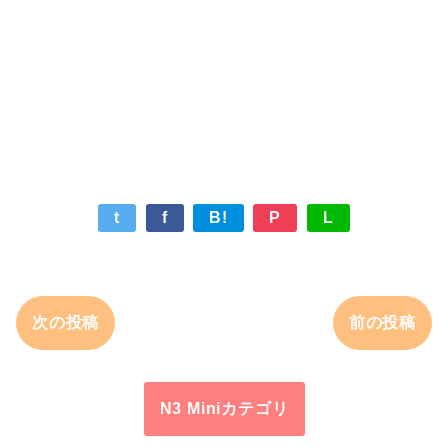
t
f
B!
P
L
次の投稿
前の投稿
N3 Miniカテゴリ