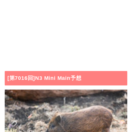
[第7016回]N3 Mini Main予想