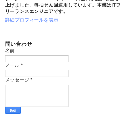
上げました。毎抽せん回運用しています。本業はITフ
リーランスエンジニアです。
詳細プロフィールを表示
問い合わせ
名前
メール
*
メッセージ
*