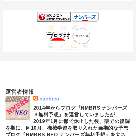
運営者情報
nachico
2014年からブログ『NMBRS ナンバーズ
３無料予想』を運営していましたが、
2019年1月に鬱で休止した後、薬での復調
を期に、同10月、機械学習を取り入れた画期的な予想
ブログ『NMBRS NEO ナンバーズ無料予想』を立ち