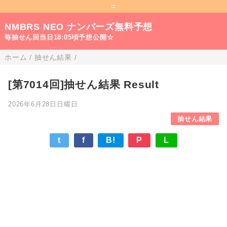
=
NMBRS NEO ナンバーズ無料予想
毎抽せん回当日18:05頃予想公開☆
ホーム
/
抽せん結果
/
[第7014回]抽せん結果 Result
2026年6月28日日曜日
抽せん結果
t
f
B!
P
L