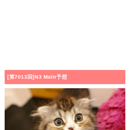
[第7013回]N3 Main予想