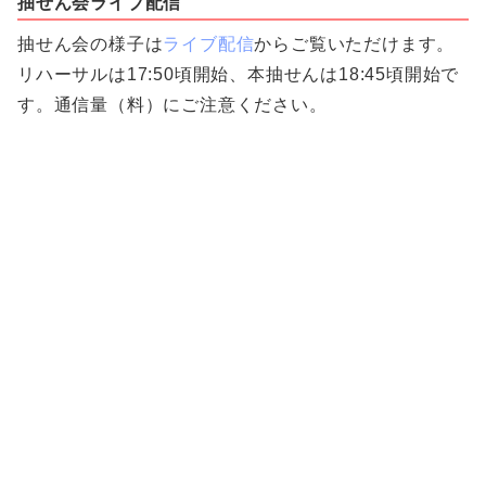
抽せん会ライブ配信
抽せん会の様子は
ライブ配信
からご覧いただけます。
リハーサルは17:50頃開始、本抽せんは18:45頃開始で
す。通信量（料）にご注意ください。