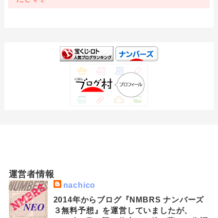
運営者情報
nachico
2014年からブログ『NMBRS ナンバーズ
３無料予想』を運営していましたが、