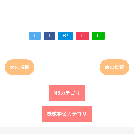
t
f
B!
P
L
次の投稿
前の投稿
N3カテゴリ
機械学習カテゴリ