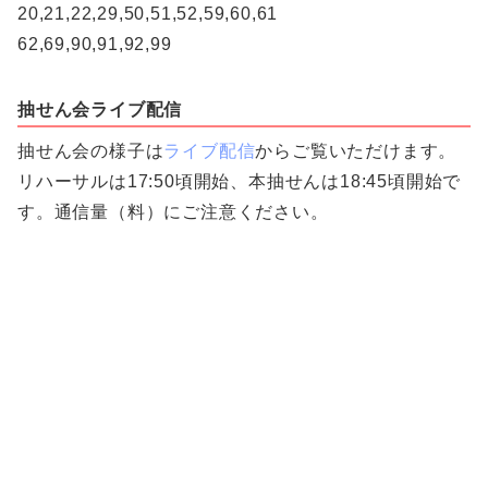
20,21,22,29,50,51,52,59,60,61
62,69,90,91,92,99
抽せん会ライブ配信
抽せん会の様子は
ライブ配信
からご覧いただけます。
リハーサルは17:50頃開始、本抽せんは18:45頃開始で
す。通信量（料）にご注意ください。