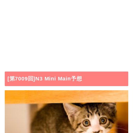
[第7009回]N3 Mini Main予想