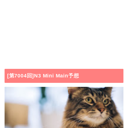
[第7004回]N3 Mini Main予想