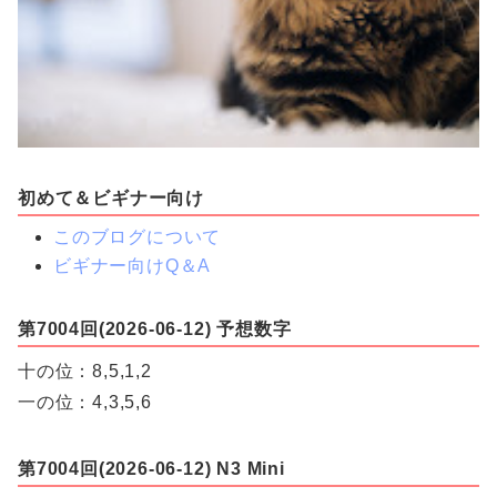
初めて＆ビギナー向け
このブログについて
ビギナー向けQ＆A
第7004回(2026-06-12) 予想数字
十の位：8,5,1,2
一の位：4,3,5,6
第7004回(2026-06-12) N3 Mini