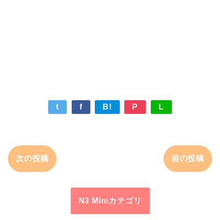
t
f
B!
P
L
次の投稿
前の投稿
N3 Miniカテゴリ