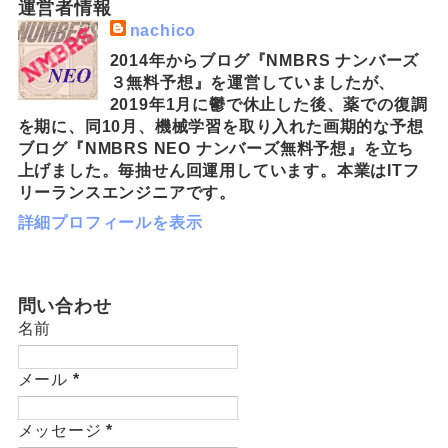
運営者情報
nachico
2014年からブログ『NMBRS ナンバーズ
３無料予想』を運営していましたが、
2019年1月に鬱で休止した後、薬での復調
を期に、同10月、機械学習を取り入れた画期的な予想
ブログ『NMBRS NEO ナンバーズ無料予想』を立ち
上げました。毎抽せん回運用しています。本業はITフ
リーランスエンジニアです。
詳細プロフィールを表示
問い合わせ
名前
メール
*
メッセージ
*