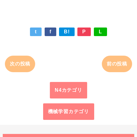
t
f
B!
P
L
次の投稿
前の投稿
N4カテゴリ
機械学習カテゴリ