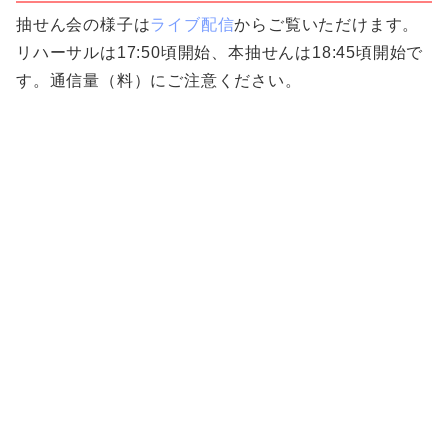
抽せん会の様子は
ライブ配信
からご覧いただけます。
リハーサルは17:50頃開始、本抽せんは18:45頃開始で
す。通信量（料）にご注意ください。