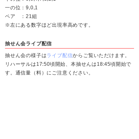
一の位：9,0,1
ペア ：21組
※左にある数字ほど出現率高めです。
抽せん会ライブ配信
抽せん会の様子は
ライブ配信
からご覧いただけます。
リハーサルは17:50頃開始、本抽せんは18:45頃開始で
す。通信量（料）にご注意ください。