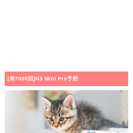
[第7000回]N3 Mini Pre予想