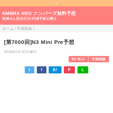
=
NMBRS NEO ナンバーズ無料予想
毎抽せん回当日18:05頃予想公開☆
ホーム
/
中国罫線
/
[第7000回]N3 Mini Pre予想
2026年6月7日日曜日
N3 Mini
中国罫線
t
f
B!
P
L