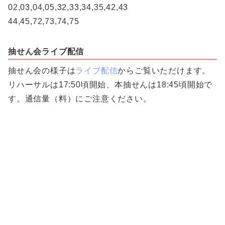
02,03,04,05,32,33,34,35,42,43
44,45,72,73,74,75
抽せん会ライブ配信
抽せん会の様子は
ライブ配信
からご覧いただけます。
リハーサルは17:50頃開始、本抽せんは18:45頃開始で
す。通信量（料）にご注意ください。