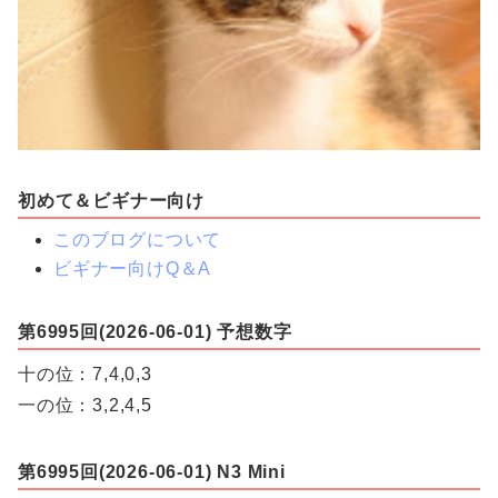
初めて＆ビギナー向け
このブログについて
ビギナー向けQ＆A
第6995回(2026-06-01) 予想数字
十の位：7,4,0,3
一の位：3,2,4,5
第6995回(2026-06-01) N3 Mini