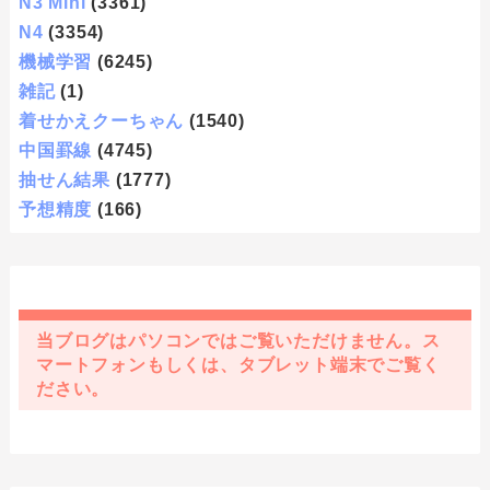
N3 Mini
(3361)
N4
(3354)
機械学習
(6245)
雑記
(1)
着せかえクーちゃん
(1540)
中国罫線
(4745)
抽せん結果
(1777)
予想精度
(166)
当ブログはパソコンではご覧いただけません。ス
マートフォンもしくは、タブレット端末でご覧く
ださい。