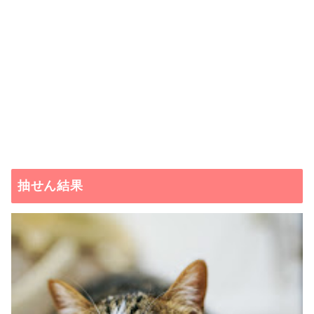
抽せん結果