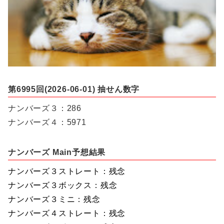
第6995回(2026-06-01) 抽せん数字
ナンバーズ３：286
ナンバーズ４：5971
ナンバーズ Main予想結果
ナンバーズ３ストレート：残念
ナンバーズ３ボックス：残念
ナンバーズ３ミニ：残念
ナンバーズ４ストレート：残念