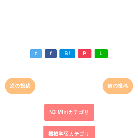
t
f
B!
P
L
次の投稿
前の投稿
N3 Miniカテゴリ
機械学習カテゴリ