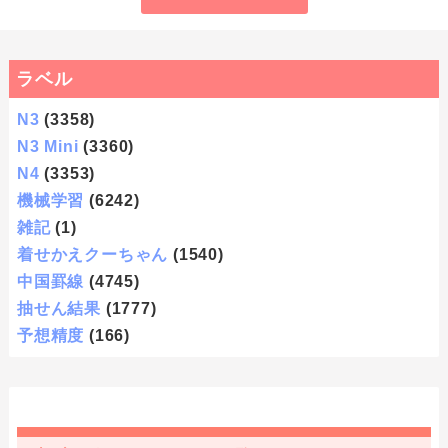
ラベル
N3
(3358)
N3 Mini
(3360)
N4
(3353)
機械学習
(6242)
雑記
(1)
着せかえクーちゃん
(1540)
中国罫線
(4745)
抽せん結果
(1777)
予想精度
(166)