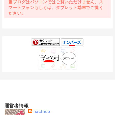
当ブログはパソコンではご覧いただけません。ス
マートフォンもしくは、タブレット端末でご覧く
ださい。
運営者情報
nachico