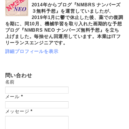
2014年からブログ『NMBRS ナンバーズ
３無料予想』を運営していましたが、
2019年1月に鬱で休止した後、薬での復調
を期に、同10月、機械学習を取り入れた画期的な予想
ブログ『NMBRS NEO ナンバーズ無料予想』を立ち
上げました。毎抽せん回運用しています。本業はITフ
リーランスエンジニアです。
詳細プロフィールを表示
問い合わせ
名前
メール
*
メッセージ
*