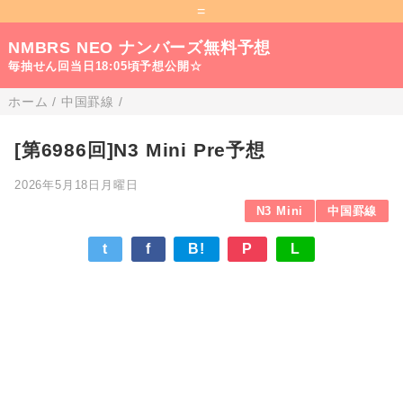
=
NMBRS NEO ナンバーズ無料予想
毎抽せん回当日18:05頃予想公開☆
ホーム
/
中国罫線
/
[第6986回]N3 Mini Pre予想
2026年5月18日月曜日
N3 Mini
中国罫線
t
f
B!
P
L