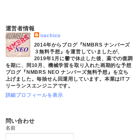
運営者情報
nachico
2014年からブログ『NMBRS ナンバーズ
３無料予想』を運営していましたが、
2019年1月に鬱で休止した後、薬での復調
を期に、同10月、機械学習を取り入れた画期的な予想
ブログ『NMBRS NEO ナンバーズ無料予想』を立ち
上げました。毎抽せん回運用しています。本業はITフ
リーランスエンジニアです。
詳細プロフィールを表示
問い合わせ
名前