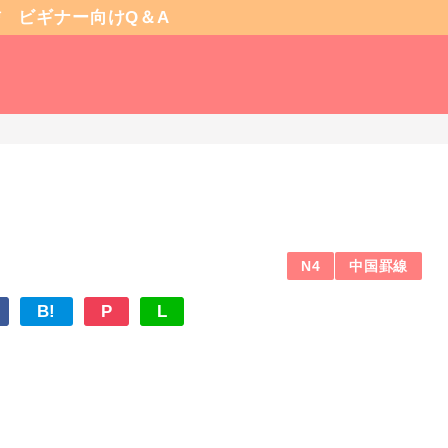
信
ビギナー向けQ＆A
N4
中国罫線
B!
P
L