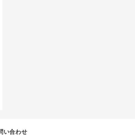
問い合わせ