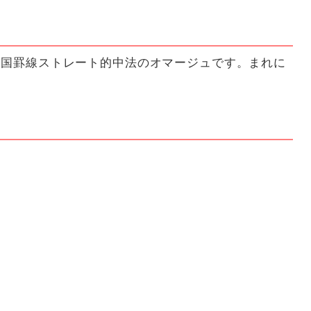
中国罫線ストレート的中法のオマージュです。まれに