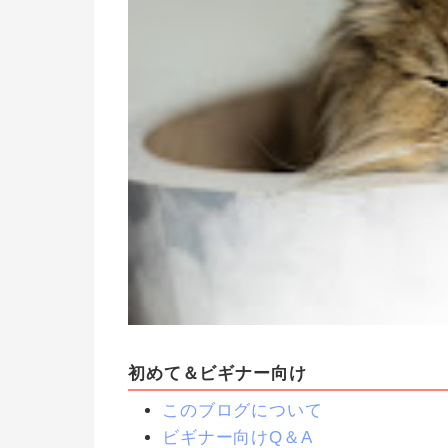
初めて＆ビギナー向け
このブログについて
ビギナー向けQ＆A