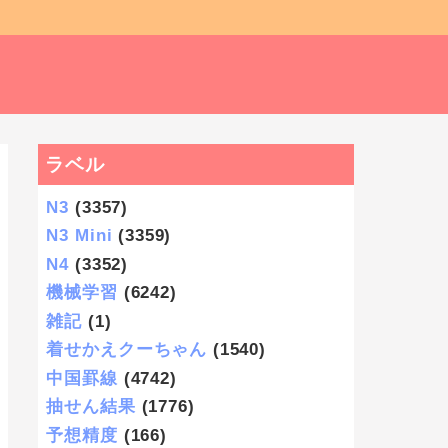
ラベル
N3
(3357)
N3 Mini
(3359)
N4
(3352)
機械学習
(6242)
雑記
(1)
着せかえクーちゃん
(1540)
中国罫線
(4742)
抽せん結果
(1776)
予想精度
(166)