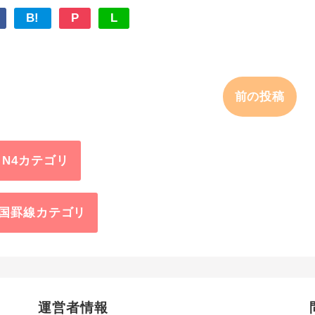
B!
P
L
前の投稿
N4カテゴリ
国罫線カテゴリ
運営者情報