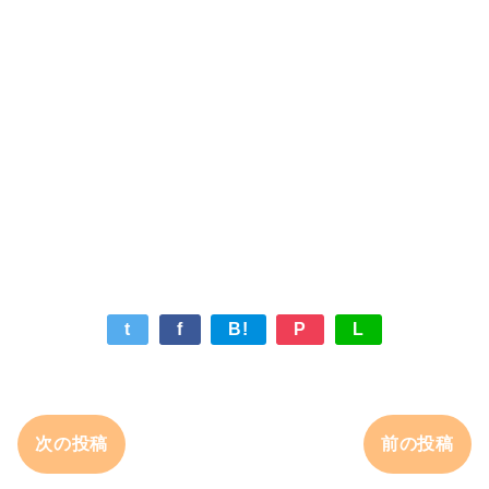
t
f
B!
P
L
次の投稿
前の投稿