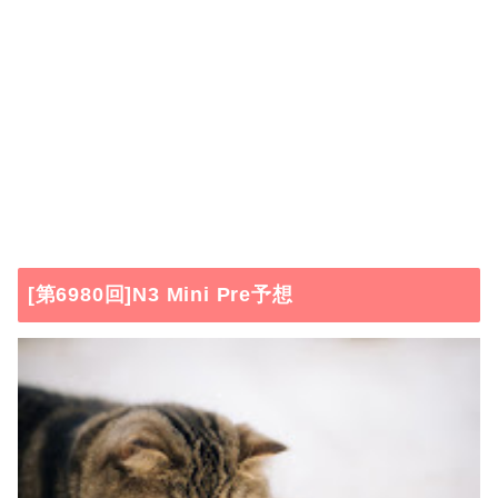
[第6980回]N3 Mini Pre予想