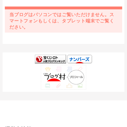
当ブログはパソコンではご覧いただけません。ス
マートフォンもしくは、タブレット端末でご覧く
ださい。