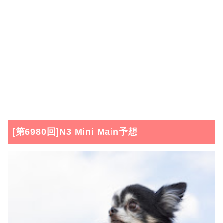
[第6980回]N3 Mini Main予想