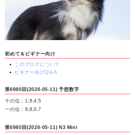
初めて＆ビギナー向け
このブログについて
ビギナー向けQ＆A
第6980回(2026-05-11) 予想数字
十の位：1,8,4,5
一の位：9,8,0,7
第6980回(2026-05-11) N3 Mini