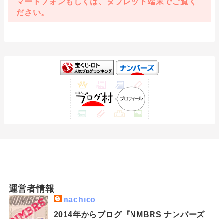
マートフォンもしくは、タブレット端末でご覧く
ださい。
運営者情報
nachico
2014年からブログ『NMBRS ナンバーズ