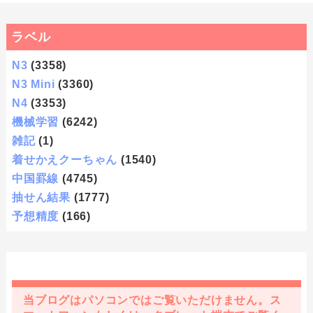
ラベル
N3
(3358)
N3 Mini
(3360)
N4
(3353)
機械学習
(6242)
雑記
(1)
着せかえクーちゃん
(1540)
中国罫線
(4745)
抽せん結果
(1777)
予想精度
(166)
当ブログはパソコンではご覧いただけません。ス