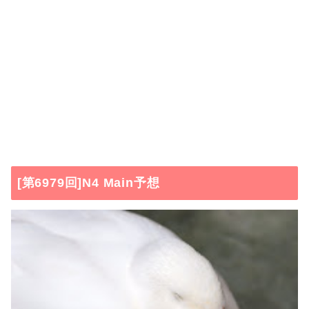
[第6979回]N4 Main予想