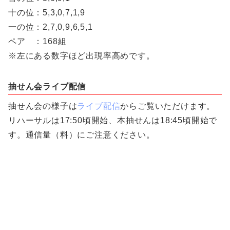
十の位：5,3,0,7,1,9
一の位：2,7,0,9,6,5,1
ペア ：168組
※左にある数字ほど出現率高めです。
抽せん会ライブ配信
抽せん会の様子は
ライブ配信
からご覧いただけます。
リハーサルは17:50頃開始、本抽せんは18:45頃開始で
す。通信量（料）にご注意ください。