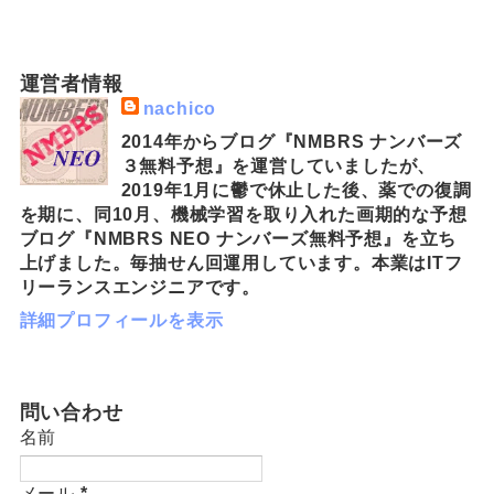
運営者情報
nachico
2014年からブログ『NMBRS ナンバーズ
３無料予想』を運営していましたが、
2019年1月に鬱で休止した後、薬での復調
を期に、同10月、機械学習を取り入れた画期的な予想
ブログ『NMBRS NEO ナンバーズ無料予想』を立ち
上げました。毎抽せん回運用しています。本業はITフ
リーランスエンジニアです。
詳細プロフィールを表示
問い合わせ
名前
メール
*