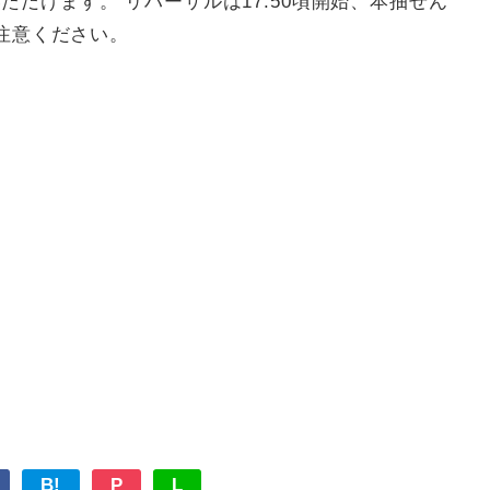
ただけます。 リハーサルは17:50頃開始、本抽せん
ご注意ください。
B!
P
L