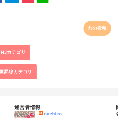
前の投稿
N3カテゴリ
国罫線カテゴリ
運営者情報
nachico