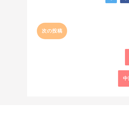
次の投稿
中