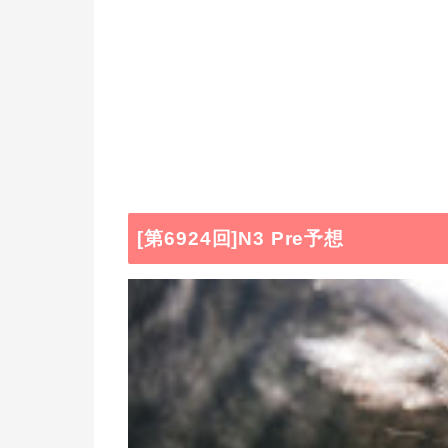
[第6924回]N3 Pre予想