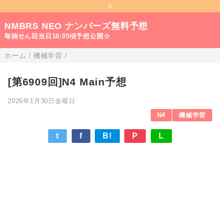
=
NMBRS NEO ナンバーズ無料予想
毎抽せん回当日18:05頃予想公開☆
ホーム
/
機械学習
/
[第6909回]N4 Main予想
2026年1月30日金曜日
N4
機械学習
t
f
B!
P
L