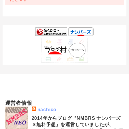
運営者情報
nachico
2014年からブログ『NMBRS ナンバーズ
３無料予想』を運営していましたが、