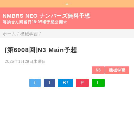
=
NMBRS NEO ナンバーズ無料予想
毎抽せん回当日18:05頃予想公開☆
ホーム
/
機械学習
/
[第6908回]N3 Main予想
2026年1月29日木曜日
N3
機械学習
t
f
B!
P
L