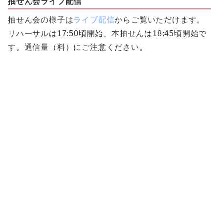
抽せん会ライブ配信
抽せん会の様子は
ライブ配信
からご覧いただけます。
リハーサルは17:50頃開始、本抽せんは18:45頃開始で
す。通信量（料）にご注意ください。