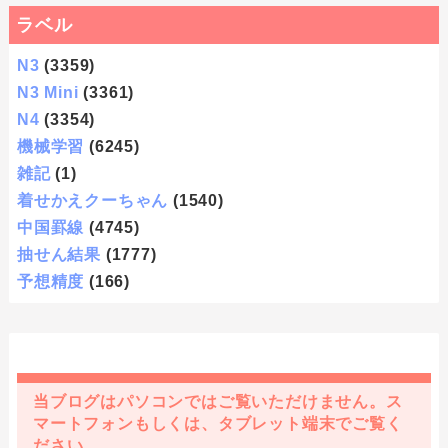
ラベル
N3
(3359)
N3 Mini
(3361)
N4
(3354)
機械学習
(6245)
雑記
(1)
着せかえクーちゃん
(1540)
中国罫線
(4745)
抽せん結果
(1777)
予想精度
(166)
当ブログはパソコンではご覧いただけません。ス
マートフォンもしくは、タブレット端末でご覧く
ださい。