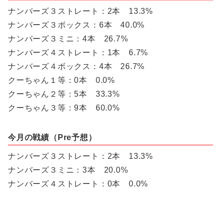
ナンバーズ３ストレート：2本 13.3%
ナンバーズ３ボックス：6本 40.0%
ナンバーズ３ミニ：4本 26.7%
ナンバーズ４ストレート：1本 6.7%
ナンバーズ４ボックス：4本 26.7%
クーちゃん１等：0本 0.0%
クーちゃん２等：5本 33.3%
クーちゃん３等：9本 60.0%
今月の戦績（Pre予想）
ナンバーズ３ストレート：2本 13.3%
ナンバーズ３ミニ：3本 20.0%
ナンバーズ４ストレート：0本 0.0%