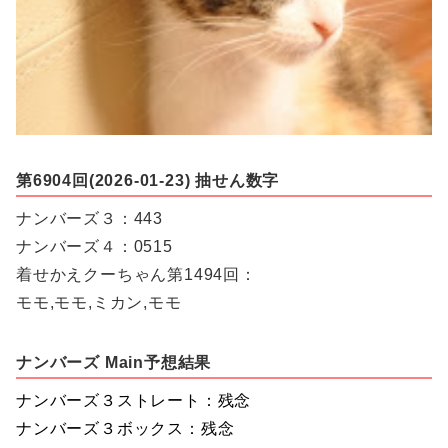
第6904回(2026-01-23) 抽せん数字
ナンバーズ３：443
ナンバーズ４：0515
着せかえクーちゃん第1494回：
モモ,モモ,ミカン,モモ
ナンバーズ Main予想結果
ナンバーズ３ストレート：残念
ナンバーズ３ボックス：残念