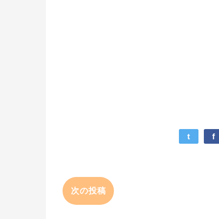
t
f
次の投稿