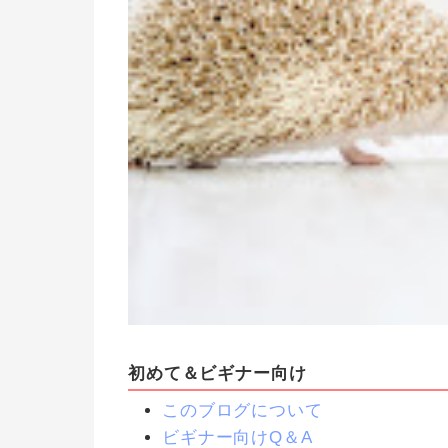
初めて＆ビギナー向け
このブログについて
ビギナー向けQ＆A