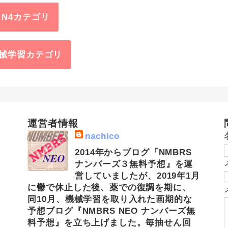
N4カテゴリ
械学習カテゴリ
運営者情報
nachico
2014年からブログ『NMBRS
ナンバーズ３無料予想』を運
営していましたが、2019年1月
に鬱で休止した後、薬での復調を期に、
同10月、機械学習を取り入れた画期的な
予想ブログ『NMBRS NEO ナンバーズ無
料予想』を立ち上げました。毎抽せん回