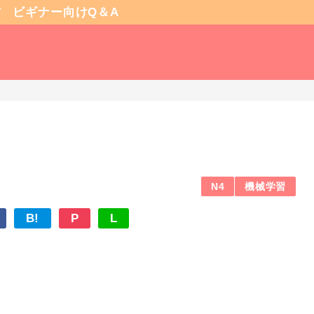
信
ビギナー向けQ＆A
N4
機械学習
B!
P
L