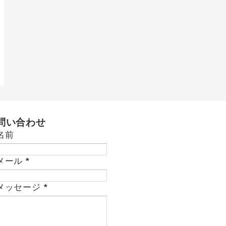
問い合わせ
名前
メール
*
メッセージ
*