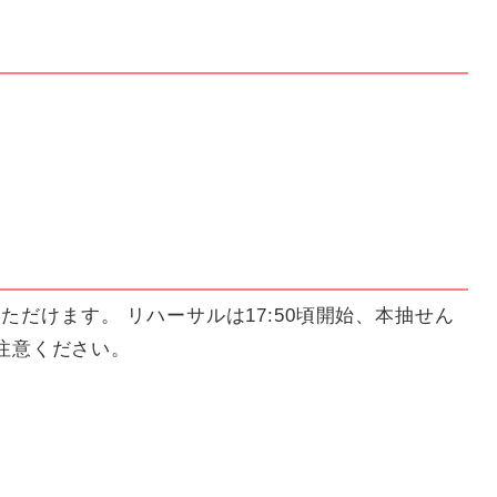
ただけます。 リハーサルは17:50頃開始、本抽せん
ご注意ください。