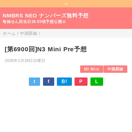
=
NMBRS NEO ナンバーズ無料予想
毎抽せん回当日18:05頃予想公開☆
ホーム
/
中国罫線
/
[第6900回]N3 Mini Pre予想
2026年1月18日日曜日
N3 Mini
中国罫線
t
f
B!
P
L