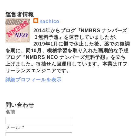
運営者情報
nachico
2014年からブログ『NMBRS ナンバーズ
３無料予想』を運営していましたが、
2019年1月に鬱で休止した後、薬での復調
を期に、同10月、機械学習を取り入れた画期的な予想
ブログ『NMBRS NEO ナンバーズ無料予想』を立ち
上げました。毎抽せん回運用しています。本業はITフ
リーランスエンジニアです。
詳細プロフィールを表示
問い合わせ
名前
メール
*