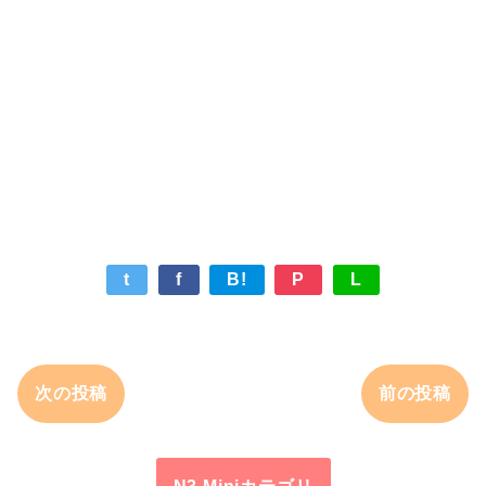
t
f
B!
P
L
次の投稿
前の投稿