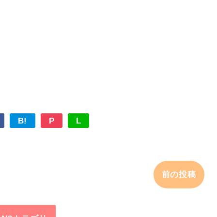
B!
P
L
前の投稿