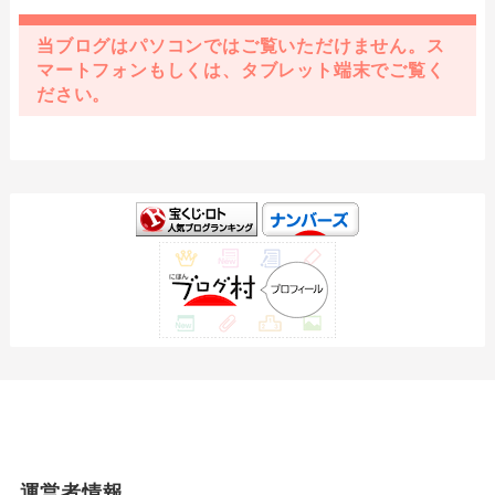
当ブログはパソコンではご覧いただけません。ス
マートフォンもしくは、タブレット端末でご覧く
ださい。
運営者情報