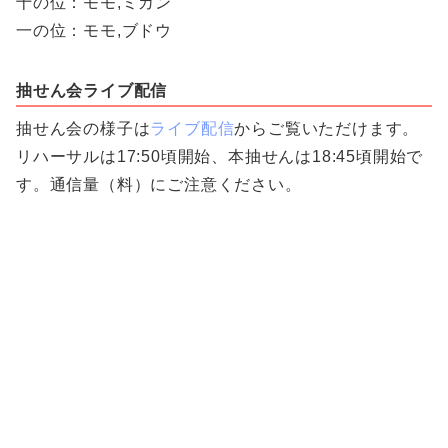
十の位：モモ,ミカン
一の位：モモ,ブドウ
抽せん会ライブ配信
抽せん会の様子は
ライブ配信
からご覧いただけます。
リハーサルは17:50頃開始、本抽せんは18:45頃開始で
す。通信量（料）にご注意ください。