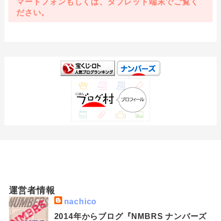
マートフォンもしくは、タブレット端末でご覧く
ださい。
運営者情報
nachico
2014年からブログ『NMBRS ナンバーズ