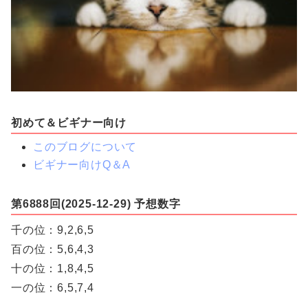
初めて＆ビギナー向け
このブログについて
ビギナー向けQ＆A
第6888回(2025-12-29) 予想数字
千の位：9,2,6,5
百の位：5,6,4,3
十の位：1,8,4,5
一の位：6,5,7,4