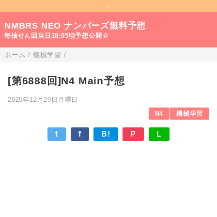
=
NMBRS NEO ナンバーズ無料予想
毎抽せん回当日18:05頃予想公開☆
ホーム
/
機械学習
/
[第6888回]N4 Main予想
2025年12月29日月曜日
N4
機械学習
t
f
B!
P
L