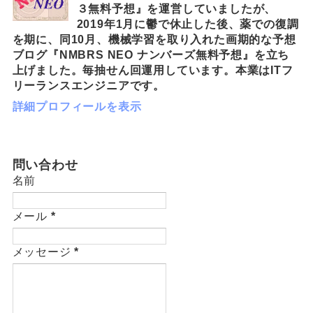
３無料予想』を運営していましたが、
2019年1月に鬱で休止した後、薬での復調
を期に、同10月、機械学習を取り入れた画期的な予想
ブログ『NMBRS NEO ナンバーズ無料予想』を立ち
上げました。毎抽せん回運用しています。本業はITフ
リーランスエンジニアです。
詳細プロフィールを表示
問い合わせ
名前
メール
*
メッセージ
*