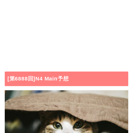
[第6888回]N4 Main予想