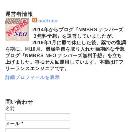
運営者情報
nachico
2014年からブログ『NMBRS ナンバーズ
３無料予想』を運営していましたが、
2019年1月に鬱で休止した後、薬での復調
を期に、同10月、機械学習を取り入れた画期的な予想
ブログ『NMBRS NEO ナンバーズ無料予想』を立ち
上げました。毎抽せん回運用しています。本業はITフ
リーランスエンジニアです。
詳細プロフィールを表示
問い合わせ
名前
メール
*