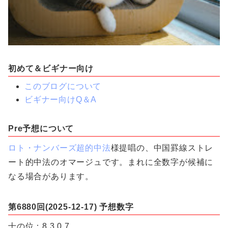
初めて＆ビギナー向け
このブログについて
ビギナー向けQ＆A
Pre予想について
ロト・ナンバーズ超的中法
様提唱の、中国罫線ストレ
ート的中法のオマージュです。まれに全数字が候補に
なる場合があります。
第6880回(2025-12-17) 予想数字
十の位：8,3,0,7