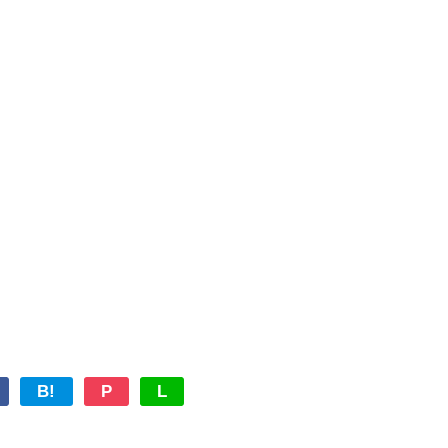
B!
P
L