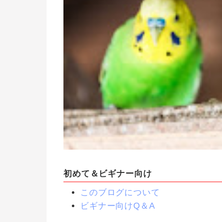
初めて＆ビギナー向け
このブログについて
ビギナー向けQ＆A