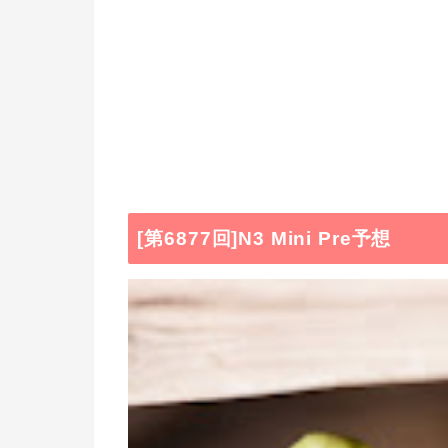
[第6877回]N3 Mini Pre予想