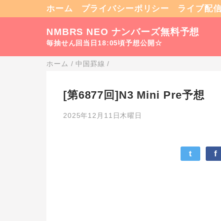
ホーム
プライバシーポリシー
ライブ配
NMBRS NEO ナンバーズ無料予想
毎抽せん回当日18:05頃予想公開☆
ホーム
/
中国罫線
/
[第6877回]N3 Mini Pre予想
2025年12月11日木曜日
t
f