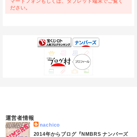
マートフォンもしくは、タブレット端末でご覧く
ださい。
運営者情報
nachico
2014年からブログ『NMBRS ナンバーズ