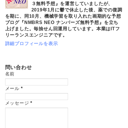
３無料予想』を運営していましたが、
2019年1月に鬱で休止した後、薬での復調
を期に、同10月、機械学習を取り入れた画期的な予想
ブログ『NMBRS NEO ナンバーズ無料予想』を立ち
上げました。毎抽せん回運用しています。本業はITフ
リーランスエンジニアです。
詳細プロフィールを表示
問い合わせ
名前
メール
*
メッセージ
*