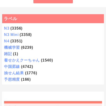
ラベル
N3
(3356)
N3 Mini
(3358)
N4
(3351)
機械学習
(6239)
雑記
(1)
着せかえクーちゃん
(1540)
中国罫線
(4742)
抽せん結果
(1776)
予想精度
(166)