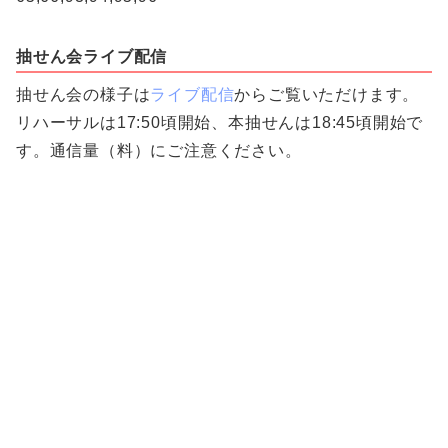
抽せん会ライブ配信
抽せん会の様子は
ライブ配信
からご覧いただけます。
リハーサルは17:50頃開始、本抽せんは18:45頃開始で
す。通信量（料）にご注意ください。