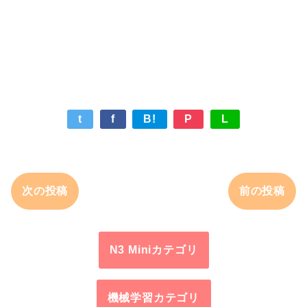
t
f
B!
P
L
次の投稿
前の投稿
N3 Miniカテゴリ
機械学習カテゴリ