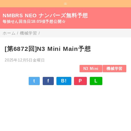
=
NMBRS NEO ナンバーズ無料予想
毎抽せん回当日18:05頃予想公開☆
ホーム
/
機械学習
/
[第6872回]N3 Mini Main予想
2025年12月5日金曜日
N3 Mini
機械学習
t
f
B!
P
L