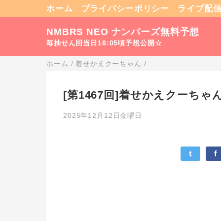
ホーム
プライバシーポリシー
ライブ配
NMBRS NEO ナンバーズ無料予想
毎抽せん回当日18:05頃予想公開☆
ホーム
/
着せかえクーちゃん
/
[第1467回]着せかえクーちゃん(
2025年12月12日金曜日
t
f