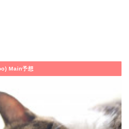
) Main予想