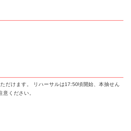
ただけます。 リハーサルは17:50頃開始、本抽せん
ご注意ください。