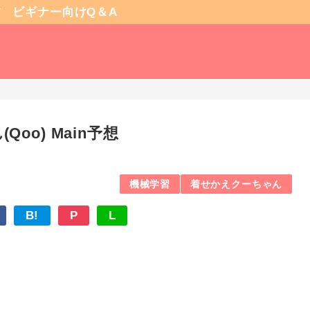
信
ビギナー向けQ＆A
Qoo) Main予想
機械学習
着せかえクーちゃん
B!
P
L