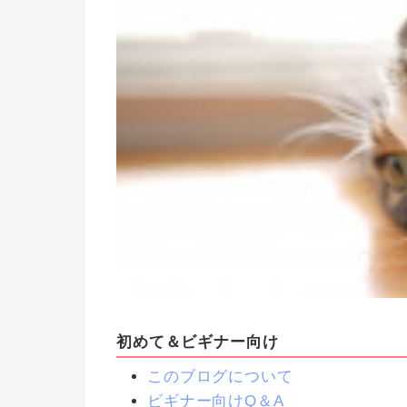
初めて＆ビギナー向け
このブログについて
ビギナー向けQ＆A