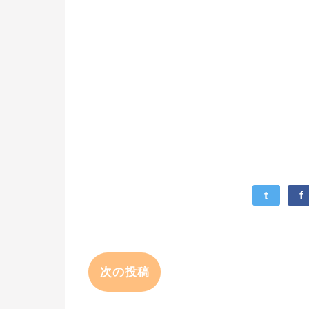
t
f
次の投稿