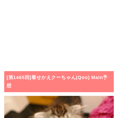
[第1465回]着せかえクーちゃん(Qoo) Main予
想