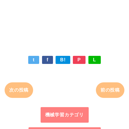
t
f
B!
P
L
次の投稿
前の投稿
機械学習カテゴリ