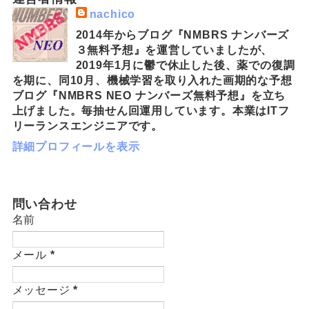
nachico
2014年からブログ『NMBRS ナンバーズ
３無料予想』を運営していましたが、
2019年1月に鬱で休止した後、薬での復調
を期に、同10月、機械学習を取り入れた画期的な予想
ブログ『NMBRS NEO ナンバーズ無料予想』を立ち
上げました。毎抽せん回運用しています。本業はITフ
リーランスエンジニアです。
詳細プロフィールを表示
問い合わせ
名前
メール
*
メッセージ
*