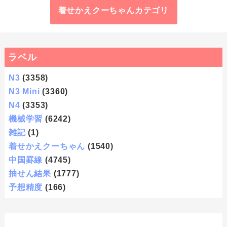
着せかえクーちゃんカテゴリ
ラベル
N3
(3358)
N3 Mini
(3360)
N4
(3353)
機械学習
(6242)
雑記
(1)
着せかえクーちゃん
(1540)
中国罫線
(4745)
抽せん結果
(1777)
予想精度
(166)