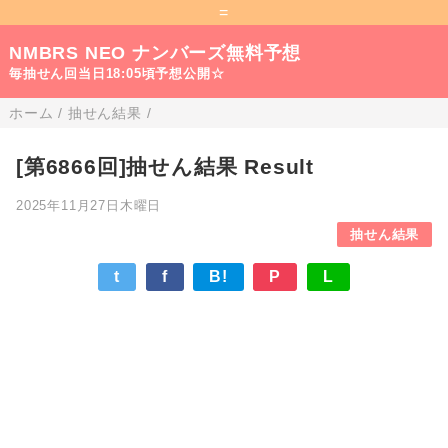
=
NMBRS NEO ナンバーズ無料予想
毎抽せん回当日18:05頃予想公開☆
ホーム
/
抽せん結果
/
[第6866回]抽せん結果 Result
2025年11月27日木曜日
抽せん結果
t
f
B!
P
L