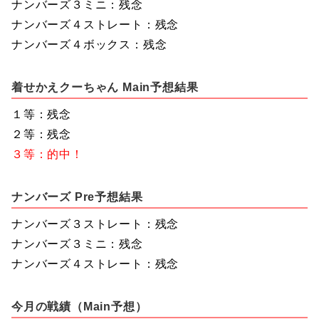
ナンバーズ３ミニ：残念
ナンバーズ４ストレート：残念
ナンバーズ４ボックス：残念
着せかえクーちゃん Main予想結果
１等：残念
２等：残念
３等：的中！
ナンバーズ Pre予想結果
ナンバーズ３ストレート：残念
ナンバーズ３ミニ：残念
ナンバーズ４ストレート：残念
今月の戦績（Main予想）