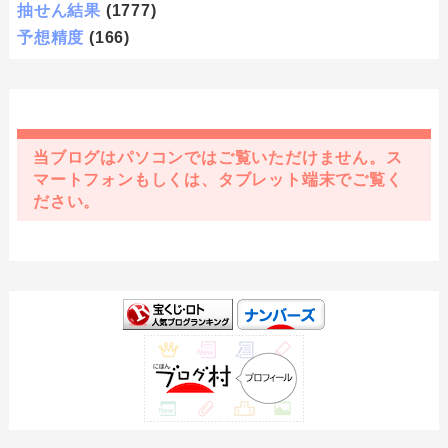
抽せん結果
(1777)
予想精度
(166)
当ブログはパソコンではご覧いただけません。ス
マートフォンもしくは、タブレット端末でご覧く
ださい。