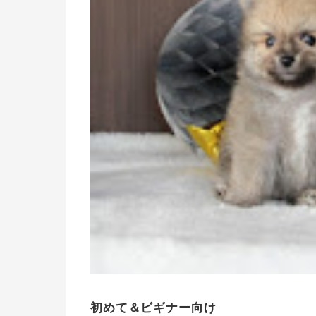
初めて＆ビギナー向け