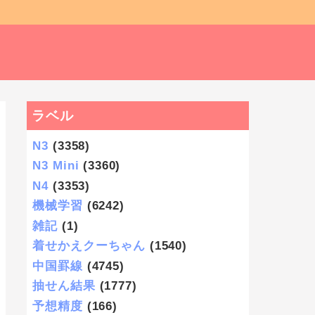
ラベル
N3
(3358)
N3 Mini
(3360)
N4
(3353)
機械学習
(6242)
雑記
(1)
着せかえクーちゃん
(1540)
中国罫線
(4745)
抽せん結果
(1777)
予想精度
(166)