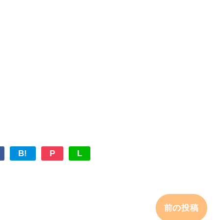
B!
P
L
前の投稿