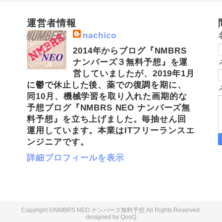
運営者情報
nachico
2014年からブログ『NMBRS
ナンバーズ３無料予想』を運
営していましたが、2019年1月
に鬱で休止した後、薬での復調を期に、
同10月、機械学習を取り入れた画期的な
予想ブログ『NMBRS NEO ナンバーズ無
料予想』を立ち上げました。毎抽せん回
運用しています。本業はITフリーランスエ
ンジニアです。
詳細プロフィールを表示
NMBRS NEO ナンバーズ無料予想
QooQ