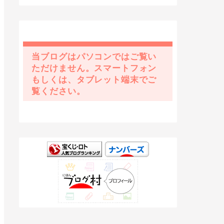
当ブログはパソコンではご覧い
ただけません。スマートフォン
もしくは、タブレット端末でご
覧ください。