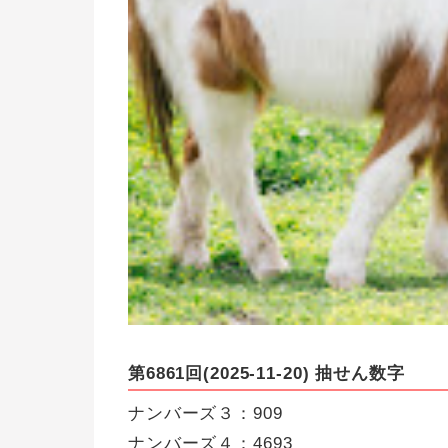
第6861回(2025-11-20) 抽せん数字
ナンバーズ３：909
ナンバーズ４：4693