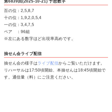
第6839回(2025-10-21) 予想数字
百の位：2,5,8,7
十の位：1,9,2,0,5,4
一の位：3,4,7,5
ペア ：96組
※左にある数字ほど出現率高めです。
抽せん会ライブ配信
抽せん会の様子は
ライブ配信
からご覧いただけます。
リハーサルは17:50頃開始、本抽せんは18:45頃開始で
す。通信量（料）にご注意ください。