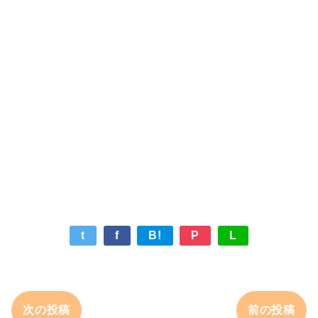
t
f
B!
P
L
次の投稿
前の投稿