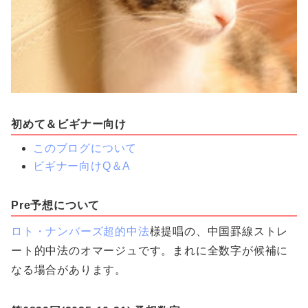
初めて＆ビギナー向け
このブログについて
ビギナー向けQ＆A
Pre予想について
ロト・ナンバーズ超的中法
様提唱の、中国罫線ストレ
ート的中法のオマージュです。まれに全数字が候補に
なる場合があります。