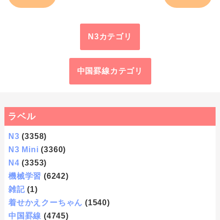
N3カテゴリ
中国罫線カテゴリ
ラベル
N3
(3358)
N3 Mini
(3360)
N4
(3353)
機械学習
(6242)
雑記
(1)
着せかえクーちゃん
(1540)
中国罫線
(4745)