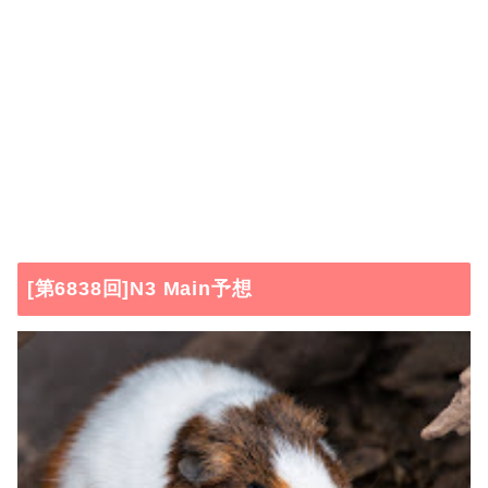
[第6838回]N3 Main予想