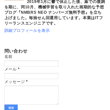
2019年1月に鬱で休止した後、薬での復調
を期に、同10月、機械学習を取り入れた画期的な予想
ブログ『NMBRS NEO ナンバーズ無料予想』を立ち
上げました。毎抽せん回運用しています。本業はITフ
リーランスエンジニアです。
詳細プロフィールを表示
問い合わせ
名前
メール
*
メッセージ
*