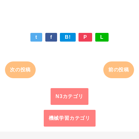
t
f
B!
P
L
次の投稿
前の投稿
N3カテゴリ
機械学習カテゴリ