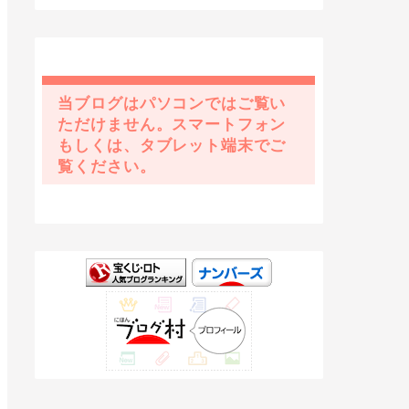
当ブログはパソコンではご覧い
ただけません。スマートフォン
もしくは、タブレット端末でご
覧ください。