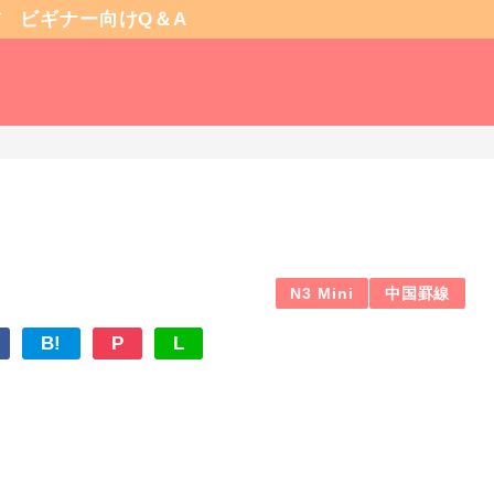
信
ビギナー向けQ＆A
N3 Mini
中国罫線
B!
P
L