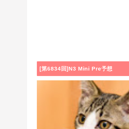
[第6834回]N3 Mini Pre予想