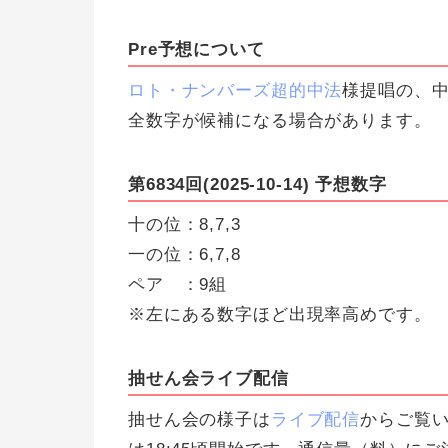
Pre予想について
ロト・ナンバーズ超的中法
様提唱の、
全数字が候補になる場合があります。
第6834回(2025-10-14) 予想数字
十の位：8,7,3
一の位：6,7,8
ペア ：9組
※左にある数字ほど出現率高めです。
抽せん会ライブ配信
抽せん会の様子は
ライブ配信
からご覧い