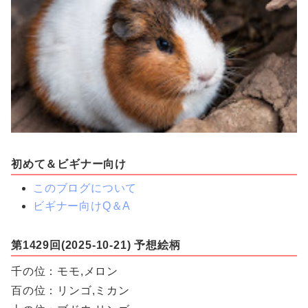
初めて＆ビギナー向け
このブログについて
ビギナー向けQ＆A
第1429回(2025-10-21) 予想絵柄
千の位：モモ,メロン
百の位：リンゴ,ミカン