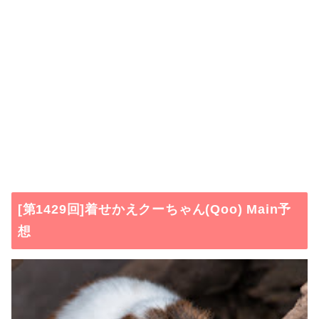
[第1429回]着せかえクーちゃん(Qoo) Main予
想