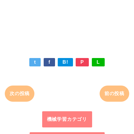
t
f
B!
P
L
次の投稿
前の投稿
機械学習カテゴリ