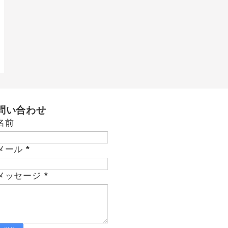
問い合わせ
名前
メール
*
メッセージ
*