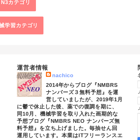
N3カテゴリ
械学習カテゴリ
運営者情報
nachico
2014年からブログ『NMBRS
ナンバーズ３無料予想』を運
営していましたが、2019年1月
に鬱で休止した後、薬での復調を期に、
同10月、機械学習を取り入れた画期的な
予想ブログ『NMBRS NEO ナンバーズ無
料予想』を立ち上げました。毎抽せん回
運用しています。本業はITフリーランスエ