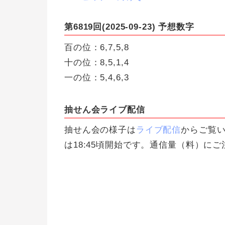
第6819回(2025-09-23) 予想数字
百の位：6,7,5,8
十の位：8,5,1,4
一の位：5,4,6,3
抽せん会ライブ配信
抽せん会の様子は
ライブ配信
からご覧い
は18:45頃開始です。通信量（料）に