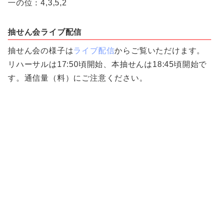
一の位：4,3,5,2
抽せん会ライブ配信
抽せん会の様子は
ライブ配信
からご覧いただけます。
リハーサルは17:50頃開始、本抽せんは18:45頃開始で
す。通信量（料）にご注意ください。