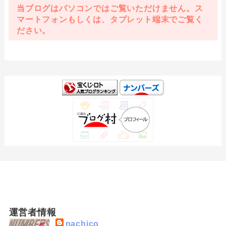
当ブログはパソコンではご覧いただけません。ス
マートフォンもしくは、タブレット端末でご覧く
ださい。
運営者情報
nachico