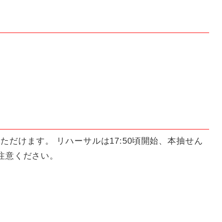
ただけます。 リハーサルは17:50頃開始、本抽せん
ご注意ください。