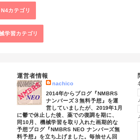
N4カテゴリ
械学習カテゴリ
運営者情報
nachico
2014年からブログ『NMBRS
ナンバーズ３無料予想』を運
営していましたが、2019年1月
に鬱で休止した後、薬での復調を期に、
同10月、機械学習を取り入れた画期的な
予想ブログ『NMBRS NEO ナンバーズ無
料予想』を立ち上げました。毎抽せん回