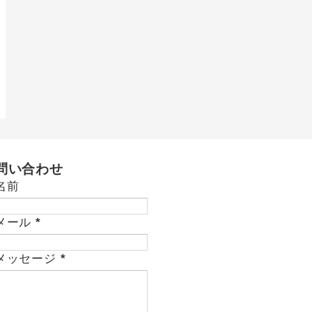
問い合わせ
名前
メール
*
メッセージ
*