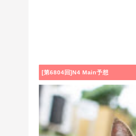
[第6804回]N4 Main予想