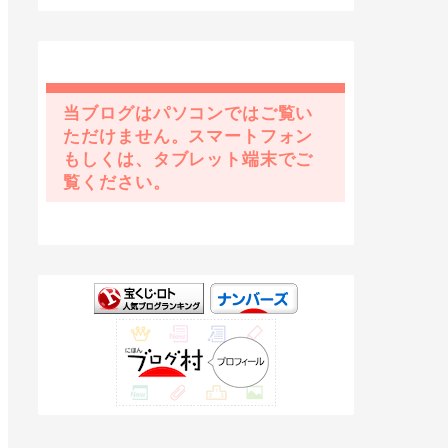
当ブログはパソコンではご覧い
ただけません。スマートフォン
もしくは、タブレット端末でご
覧ください。