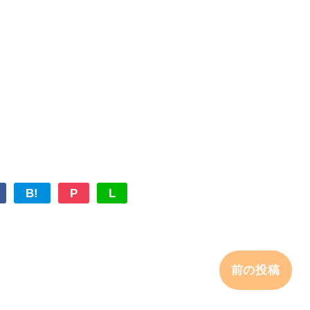
B!
P
L
前の投稿