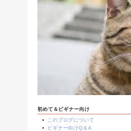
初めて＆ビギナー向け
このブログについて
ビギナー向けQ＆A